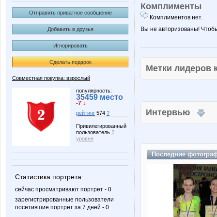
Комплименты
Отправить приватное сообщение
Комплиментов нет.
Вы не авторизованы! Чтоб
Добавить в друзья
Игнорировать
Сделать подарок
Метки лидеров
Совместная покупка: взрослый
популярность:
35459 место
-7 ↓
Интервью
рейтинг
574
?
Привилегированный
пользователь
2
уровня
Последние
фотогра
Статистика портрета:
сейчас просматривают портрет - 0
зарегистрированные пользователи
посетившие портрет за 7 дней - 0